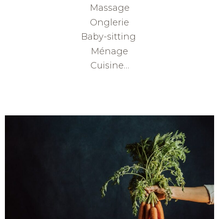
Massage
Onglerie
Baby-sitting
Ménage
Cuisine…