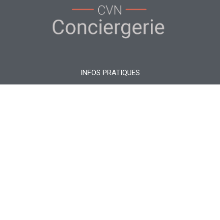
INFOS PRATIQUES
07 87 38 55 66
cvnconciergerie@gmail.com
30270 St-Jean-du-Gard
MENU
Accueil
Propriétaires
Locations
Conciergerie