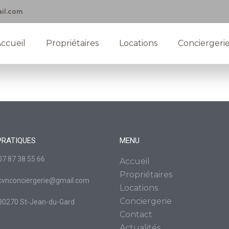
il.com
ccueil
Propriétaires
Locations
Conciergeri
PRATIQUES
MENU
07 87 38 55 66
Accueil
Propriétaires
cvnconciergerie@gmail.com
Locations
Conciergerie
30270 St-Jean-du-Gard
Contact
Actualités