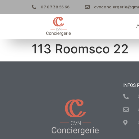
07 87 38 55 66
cvnconciergerie@gma
A
113 Roomsco 22
INFOS 