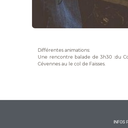
Différentes animations:
Une rencontre balade de 3h30 :du Col du Rey via Barre-des-
Cévennes au le col de Faïsses.
INFOS 