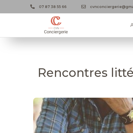
07 87 38 55 66
cvnconciergerie@gma
A
Rencontres litt