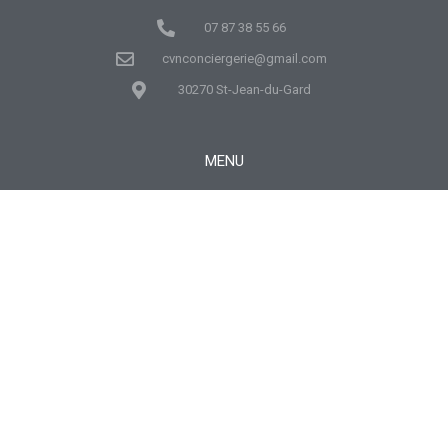
07 87 38 55 66
cvnconciergerie@gmail.com
30270 St-Jean-du-Gard
MENU
Accueil
Propriétaires
Locations
Conciergerie
Contact
Actualités